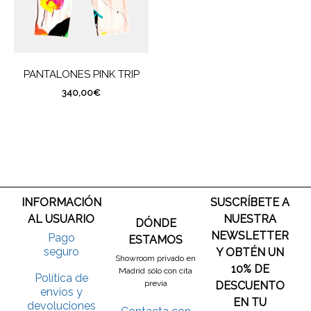
PANTALONES PINK TRIP
340,00
€
INFORMACIÓN
SUSCRÍBETE A
AL USUARIO
NUESTRA
DÓNDE
NEWSLETTER
Pago
ESTAMOS
seguro
Y OBTÉN UN
Showroom privado en
10% DE
Madrid sólo con cita
Política de
previa
DESCUENTO
envíos y
EN TU
devoluciones