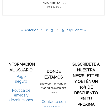
INDUMENTARIA
LEER MÁS »
« Anterior
1
2
3
4
5
Siguiente »
INFORMACIÓN
SUSCRÍBETE A
AL USUARIO
NUESTRA
DÓNDE
NEWSLETTER
Pago
ESTAMOS
seguro
Y OBTÉN UN
Showroom privado en
10% DE
Madrid sólo con cita
Política de
previa
DESCUENTO
envíos y
EN TU
devoluciones
Contacta con
PRÓXIMA